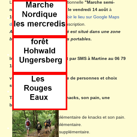
Le CVS vous propose sa traditionnelle
"Marche semi-
Ven 14 août
nocturne et soirée Knacks" le vendredi 14 août
à
16h30
au
refuge de Prayé
(
Voir le lieu sur Google Maps
dans un nouvel onglet
) , sur inscription.
Attention, le refuge de Prayé est situé dans une zone
blanche pour les téléphones portables.
Inscription
avant le 1er août
par SMS à Martine au 06 79
14 11 04 en indiquant:
Dim. 23 août
vos noms, prénoms, nombre de personnes et choix
supplémentaires désirés.
Tarif 10 euros: la paire de knacks, son pain, une
boisson et un dessert
Mardi 11 août
4 euros la paire supplémentaire de knacks et son pain.
2 euros la bière supplémentaire.
1 euro le jus de fruit supplémentaire.