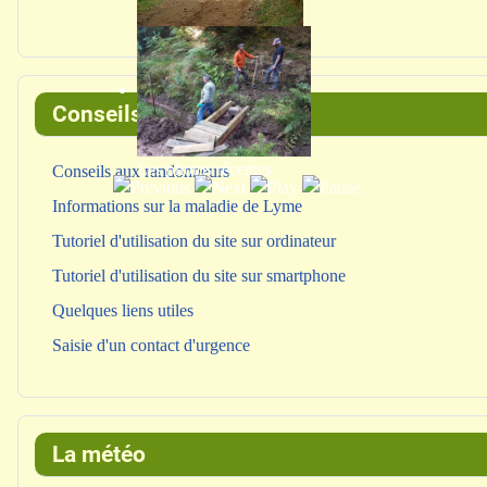
Programme annuel
Conseils et infos
Les photos récentes
Conseils aux randonneurs
Informations sur la maladie de Lyme
Tutoriel d'utilisation du site sur ordinateur
Tutoriel d'utilisation du site sur smartphone
Quelques liens utiles
Saisie d'un contact d'urgence
La météo