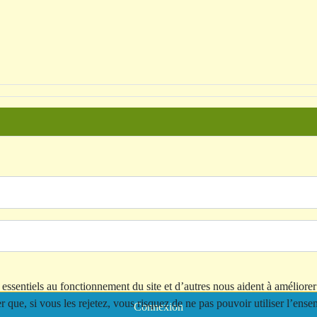
essentiels au fonctionnement du site et d’autres nous aident à améliorer 
ue, si vous les rejetez, vous risquez de ne pas pouvoir utiliser l’ensem
Connexion