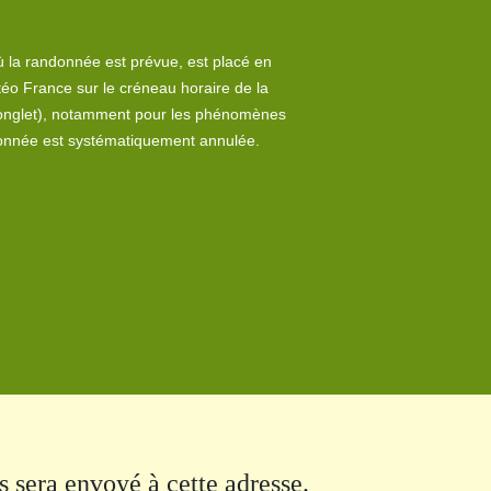
 la randonnée est prévue, est placé en
éo France sur le créneau horaire de la
onglet
), notamment pour les phénomènes
ndonnée est systématiquement annulée.
us sera envoyé à cette adresse.