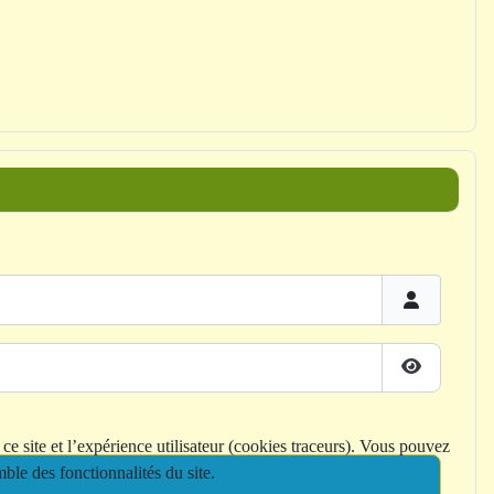
Afficher le
ce site et l’expérience utilisateur (cookies traceurs). Vous pouvez
ble des fonctionnalités du site.