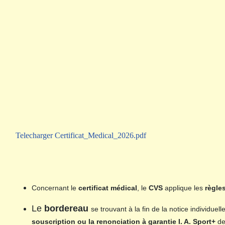
Telecharger Certificat_Medical_2026.pdf
Concernant le
certificat médical
, le
CVS
applique les
règle
Le
bordereau
se trouvant à la fin de la notice individu
souscription ou la renonciation à garantie I. A. Sport+
de