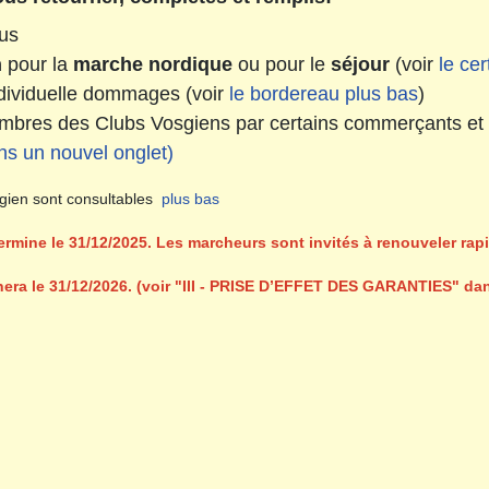
us
n
pour la
marche nordique
ou pour le
séjour
(voir
le cer
individuelle dommages (voir
le bordereau plus bas
)
membres des Clubs Vosgiens par certains commerçants e
ans un nouvel onglet)
sgien sont consultables
plus bas
termine le 31/12/2025. Les marcheurs sont invités à renouveler ra
nera le 31/12/2026. (voir "III - PRISE D’EFFET DES GARANTIES" da