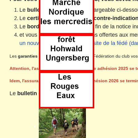
Ven 14 août
Le
bulletin d'adhésion
téléchargeable ci-desso
Le
certificat médical de non contre-indicatio
Le
bordereau
se trouvant à la fin de la notice 
et vous trouverez les réductions offertes aux 
un nouvel onglet
ou
ICI sur le site de la fédé (d
Les
garanties accordées
par l'assurance Fédération du club vo
Attention, l'assurance incluse dans votre adhésion 2025 se 
Dim. 23 août
Idem, l'assurance incluse dans votre adhésion 2026 se termi
Le
bulletin d'adhésion:
Mardi 11 août