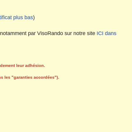
tificat plus bas
)
t notamment par VisoRando sur notre site
ICI dans
pidement leur adhésion.
ns les "garanties accordées").